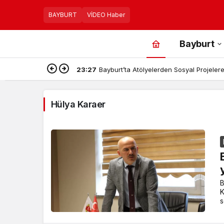
BAYBURT
VİDEO Haber
Bayburt
23:27
Bayburt’ta Atölyelerden Sosyal Projelere,
Hülya Karaer
B
K
s