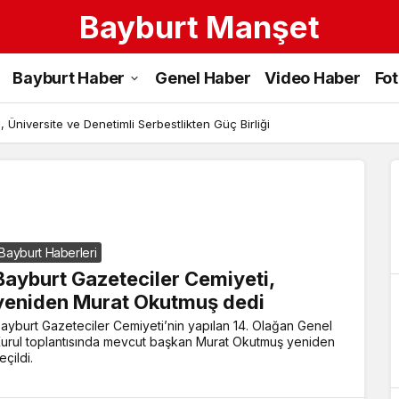
Bayburt Manşet
Hülya
Bayburt Haber
Genel Haber
Video Haber
Fo
Karaer
Haberleri
 Üniversite ve Denetimli Serbestlikten Güç Birliği
Bayburt Haberleri
Bayburt Gazeteciler Cemiyeti,
yeniden Murat Okutmuş dedi
ayburt Gazeteciler Cemiyeti’nin yapılan 14. Olağan Genel
urul toplantısında mevcut başkan Murat Okutmuş yeniden
eçildi.