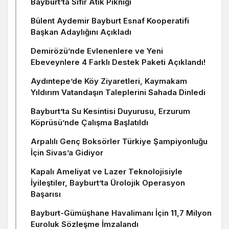
Bayburt’ta Sıfır Atık Pikniği
Bülent Aydemir Bayburt Esnaf Kooperatifi
Başkan Adaylığını Açıkladı
Demirözü’nde Evlenenlere ve Yeni
Ebeveynlere 4 Farklı Destek Paketi Açıklandı!
Aydıntepe’de Köy Ziyaretleri, Kaymakam
Yıldırım Vatandaşın Taleplerini Sahada Dinledi
Bayburt’ta Su Kesintisi Duyurusu, Erzurum
Köprüsü’nde Çalışma Başlatıldı
Arpalılı Genç Boksörler Türkiye Şampiyonluğu
İçin Sivas’a Gidiyor
Kapalı Ameliyat ve Lazer Teknolojisiyle
İyileştiler, Bayburt’ta Ürolojik Operasyon
Başarısı
Bayburt-Gümüşhane Havalimanı İçin 11,7 Milyon
Euroluk Sözleşme İmzalandı