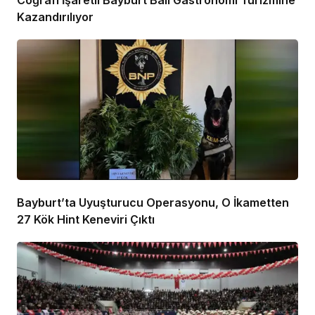
Coğrafi İşaretli Bayburt Balı Gastronomi Turizmine
Kazandırılıyor
Bayburt’ta Uyuşturucu Operasyonu, O İkametten
27 Kök Hint Keneviri Çıktı