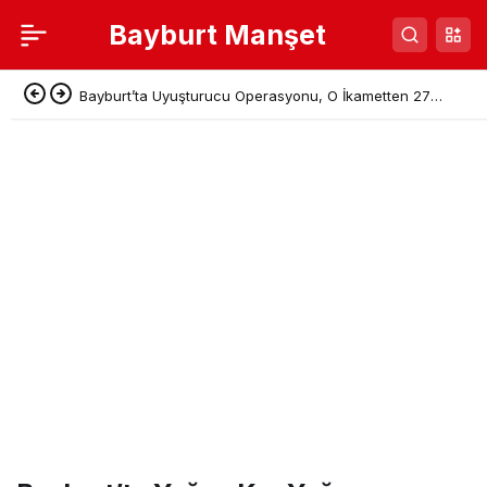
Bayburt Manşet
Bayburt’ta Uyuşturucu Operasyonu, O İkametten 27
Kök Hint Keneviri Çıktı