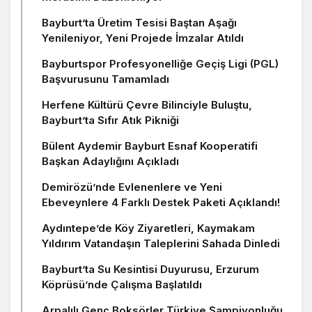
Bayburt’ta Üretim Tesisi Baştan Aşağı
Yenileniyor, Yeni Projede İmzalar Atıldı
Bayburtspor Profesyonelliğe Geçiş Ligi (PGL)
Başvurusunu Tamamladı
Herfene Kültürü Çevre Bilinciyle Buluştu,
Bayburt’ta Sıfır Atık Pikniği
Bülent Aydemir Bayburt Esnaf Kooperatifi
Başkan Adaylığını Açıkladı
Demirözü’nde Evlenenlere ve Yeni
Ebeveynlere 4 Farklı Destek Paketi Açıklandı!
Aydıntepe’de Köy Ziyaretleri, Kaymakam
Yıldırım Vatandaşın Taleplerini Sahada Dinledi
Bayburt’ta Su Kesintisi Duyurusu, Erzurum
Köprüsü’nde Çalışma Başlatıldı
Arpalılı Genç Boksörler Türkiye Şampiyonluğu