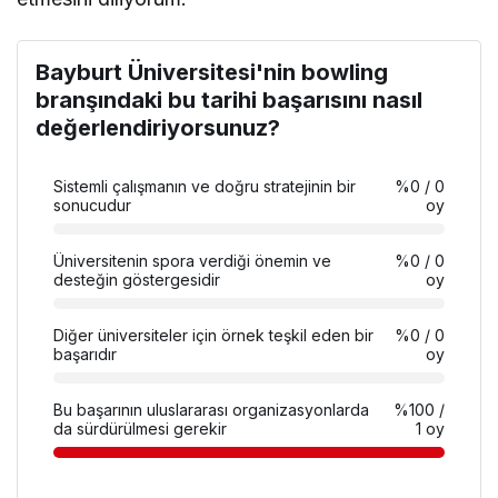
Bayburt Üniversitesi'nin bowling
branşındaki bu tarihi başarısını nasıl
değerlendiriyorsunuz?
Sistemli çalışmanın ve doğru stratejinin bir
%0
/ 0
sonucudur
oy
Üniversitenin spora verdiği önemin ve
%0
/ 0
desteğin göstergesidir
oy
Diğer üniversiteler için örnek teşkil eden bir
%0
/ 0
başarıdır
oy
Bu başarının uluslararası organizasyonlarda
%100
/
da sürdürülmesi gerekir
1 oy