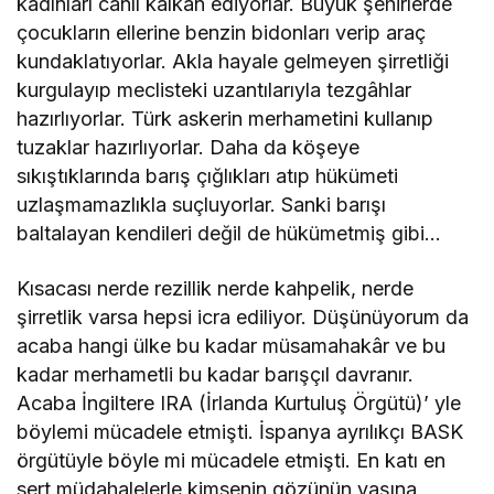
kadınları canlı kalkan ediyorlar. Büyük şehirlerde
çocukların ellerine benzin bidonları verip araç
kundaklatıyorlar. Akla hayale gelmeyen şirretliği
kurgulayıp meclisteki uzantılarıyla tezgâhlar
hazırlıyorlar. Türk askerin merhametini kullanıp
tuzaklar hazırlıyorlar. Daha da köşeye
sıkıştıklarında barış çığlıkları atıp hükümeti
uzlaşmamazlıkla suçluyorlar. Sanki barışı
baltalayan kendileri değil de hükümetmiş gibi…
Kısacası nerde rezillik nerde kahpelik, nerde
şirretlik varsa hepsi icra ediliyor. Düşünüyorum da
acaba hangi ülke bu kadar müsamahakâr ve bu
kadar merhametli bu kadar barışçıl davranır.
Acaba İngiltere IRA (İrlanda Kurtuluş Örgütü)’ yle
böylemi mücadele etmişti. İspanya ayrılıkçı BASK
örgütüyle böyle mi mücadele etmişti. En katı en
sert müdahalelerle kimsenin gözünün yaşına