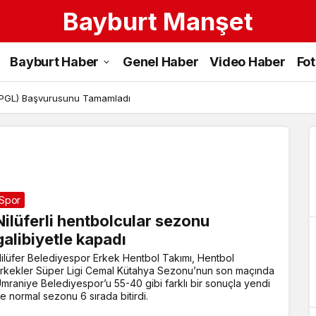
Bayburt Manşet
Erkek Hentbol
Bayburt Haber
Genel Haber
Video Haber
Fo
Takımı
Haberleri
 (PGL) Başvurusunu Tamamladı
Spor
Nilüferli hentbolcular sezonu
galibiyetle kapadı
ilüfer Belediyespor Erkek Hentbol Takımı, Hentbol
rkekler Süper Ligi Cemal Kütahya Sezonu’nun son maçında
mraniye Belediyespor’u 55-40 gibi farklı bir sonuçla yendi
e normal sezonu 6 sırada bitirdi.