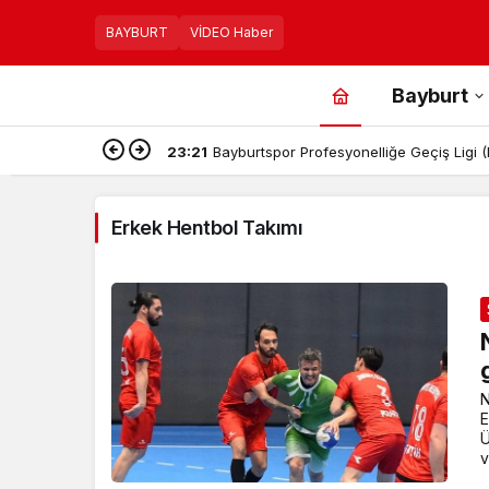
BAYBURT
VİDEO Haber
Bayburt
23:21
Bayburtspor Profesyonelliğe Geçiş Ligi
Erkek Hentbol Takımı
N
E
Ü
v