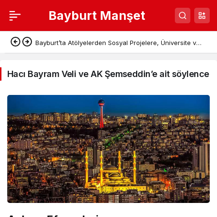
Bayburt Manşet
Hacı
Bayburt’ta Atölyelerden Sosyal Projelere, Üniversite ve
Bayram
Denetimli Serbestlikten Güç Birliği
Veli
Hacı Bayram Veli ve AK Şemseddin’e ait söylence
ve
AK
Şemseddin’e
ait
söylence
Haberleri