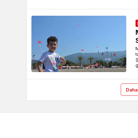
M
t
Ş
g
Daha