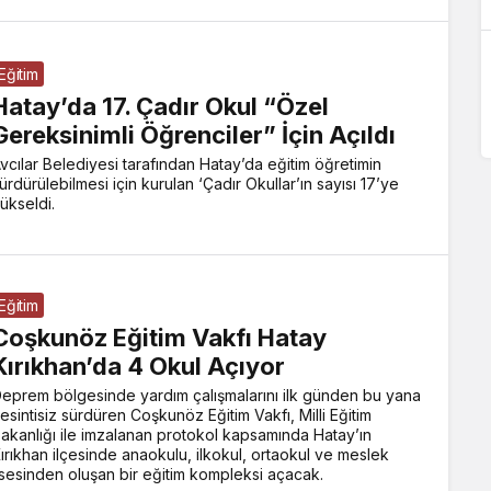
Eğitim
Hatay’da 17. Çadır Okul “Özel
Gereksinimli Öğrenciler” İçin Açıldı
vcılar Belediyesi tarafından Hatay’da eğitim öğretimin
ürdürülebilmesi için kurulan ‘Çadır Okullar’ın sayısı 17’ye
ükseldi.
Eğitim
Coşkunöz Eğitim Vakfı Hatay
Kırıkhan’da 4 Okul Açıyor
eprem bölgesinde yardım çalışmalarını ilk günden bu yana
esintisiz sürdüren Coşkunöz Eğitim Vakfı, Milli Eğitim
akanlığı ile imzalanan protokol kapsamında Hatay’ın
ırıkhan ilçesinde anaokulu, ilkokul, ortaokul ve meslek
isesinden oluşan bir eğitim kompleksi açacak.