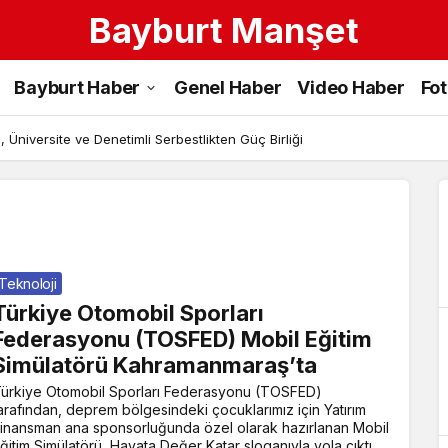
Bayburt Manşet
Hatay
Bayburt Haber
Genel Haber
Video Haber
Fo
Haberleri
 Üniversite ve Denetimli Serbestlikten Güç Birliği
Teknoloji
Türkiye Otomobil Sporları
Federasyonu (TOSFED) Mobil Eğitim
Simülatörü Kahramanmaraş’ta
ürkiye Otomobil Sporları Federasyonu (TOSFED)
arafından, deprem bölgesindeki çocuklarımız için Yatırım
inansman ana sponsorluğunda özel olarak hazırlanan Mobil
ğitim Simülatörü, Hayata Değer Katar sloganıyla yola çıktı.