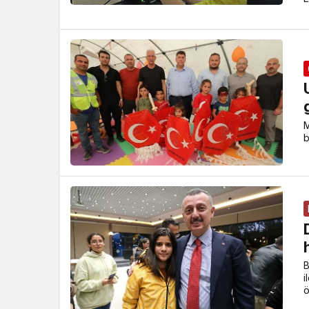
M
b
B
i
ö