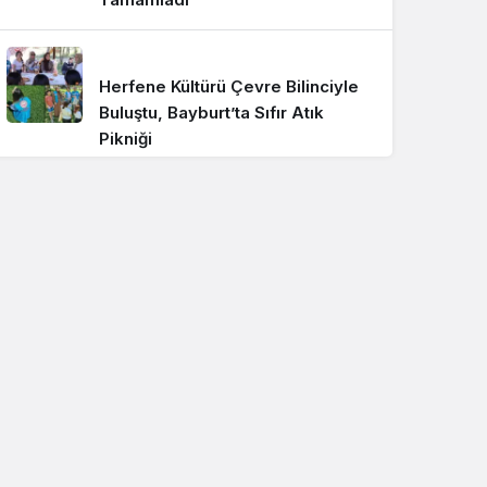
Herfene Kültürü Çevre Bilinciyle
Buluştu, Bayburt’ta Sıfır Atık
Pikniği
Bülent Aydemir Bayburt Esnaf
Kooperatifi Başkan Adaylığını
Açıkladı
Demirözü’nde Evlenenlere ve
Yeni Ebeveynlere 4 Farklı Destek
Paketi Açıklandı!