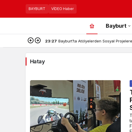
BAYBURT
VİDEO Haber
Bayburt
23:27
Bayburt’ta Atölyelerden Sosyal Projelere,
Hatay
T
t
F
E