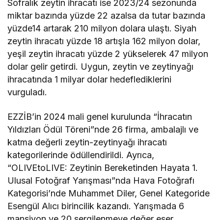
Sofralık zeytin ihracatı ise 2023/24 sezonunda
miktar bazında yüzde 22 azalsa da tutar bazında
yüzde14 artarak 210 milyon dolara ulaştı. Siyah
zeytin ihracatı yüzde 18 artışla 162 milyon dolar,
yeşil zeytin ihracatı yüzde 2 yükselerek 47 milyon
dolar gelir getirdi. Uygun, zeytin ve zeytinyağı
ihracatında 1 milyar dolar hedeflediklerini
vurguladı.
EZZİB’in 2024 mali genel kurulunda “İhracatın
Yıldızları Ödül Töreni”nde 26 firma, ambalajlı ve
katma değerli zeytin-zeytinyağı ihracatı
kategorilerinde ödüllendirildi. Ayrıca,
“OLIVEtoLIVE: Zeytinin Bereketinden Hayata 1.
Ulusal Fotoğraf Yarışması”nda Hava Fotoğrafı
Kategorisi’nde Muhammet Diler, Genel Kategoride
Esengül Alıcı birincilik kazandı. Yarışmada 6
mansiyon ve 20 sergilenmeye değer eser