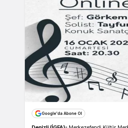
Google'da Abone Ol
Denizli (İGFA)-
Merkezefendi Kültür Mer