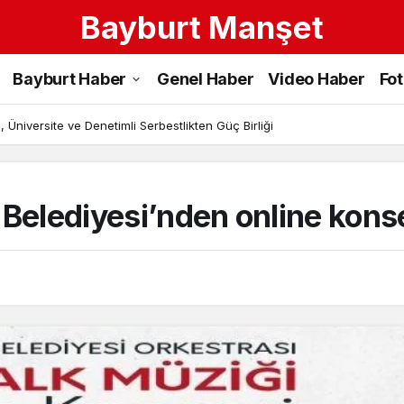
Bayburt Manşet
Bayburt Haber
Genel Haber
Video Haber
Fo
 Üniversite ve Denetimli Serbestlikten Güç Birliği
 Belediyesi’nden online kons