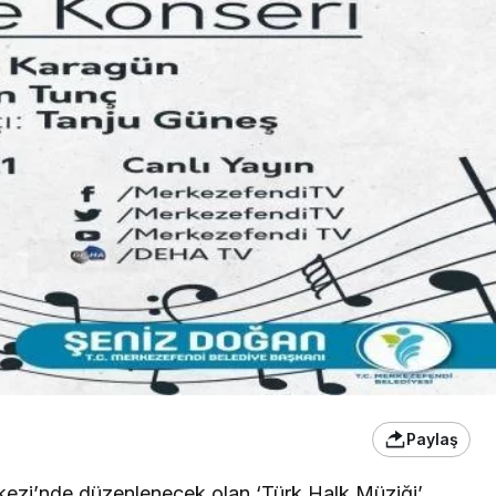
Paylaş
kezi’nde düzenlenecek olan ‘Türk Halk Müziği’