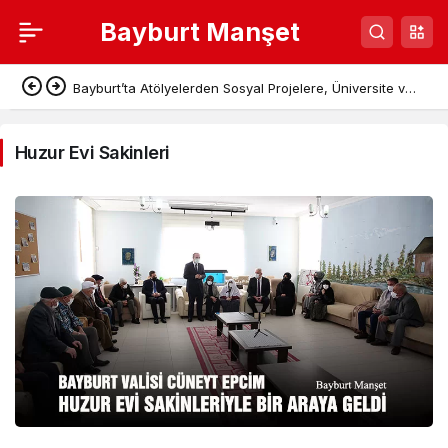
Bayburt Manşet
Huzur
Bayburt’ta Atölyelerden Sosyal Projelere, Üniversite ve
Evi
Denetimli Serbestlikten Güç Birliği
Sakinleri
Huzur Evi Sakinleri
Haberleri