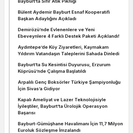
Bayburt’ta Sıfır Atık Pikniği
Bülent Aydemir Bayburt Esnaf Kooperatifi
Başkan Adaylığını Açıkladı
Demirözü’nde Evlenenlere ve Yeni
Ebeveynlere 4 Farklı Destek Paketi Açıklandı!
Aydıntepe’de Köy Ziyaretleri, Kaymakam
Yıldırım Vatandaşın Taleplerini Sahada Dinledi
Bayburt’ta Su Kesintisi Duyurusu, Erzurum
Köprüsü’nde Çalışma Başlatıldı
Arpalılı Genç Boksörler Türkiye Şampiyonluğu
İçin Sivas’a Gidiyor
Kapalı Ameliyat ve Lazer Teknolojisiyle
İyileştiler, Bayburt’ta Ürolojik Operasyon
Başarısı
Bayburt-Gümüşhane Havalimanı İçin 11,7 Milyon
Euroluk Sözleşme İmzalandı