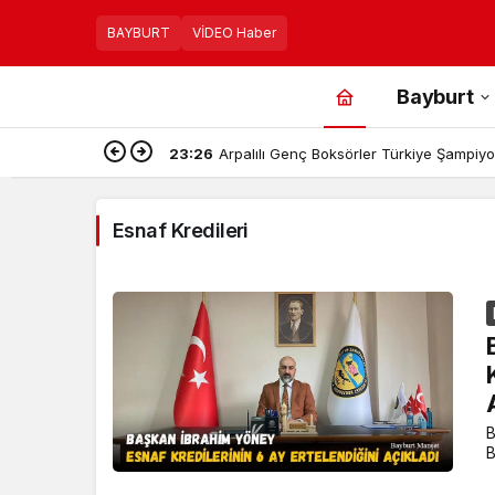
BAYBURT
VİDEO Haber
Bayburt
23:26
Arpalılı Genç Boksörler Türkiye Şampiyon
Esnaf Kredileri
B
B