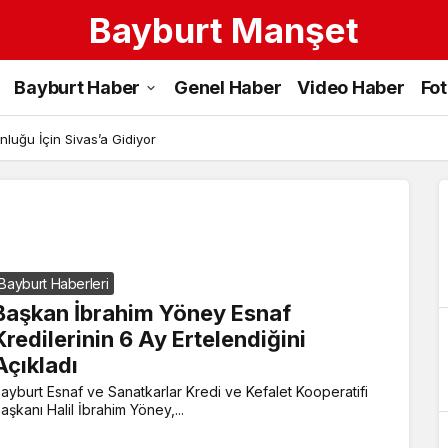
Bayburt Manşet
Esnaf
Bayburt Haber
Genel Haber
Video Haber
Fo
Kredileri
Haberleri
luğu İçin Sivas’a Gidiyor
Bayburt Haberleri
Başkan İbrahim Yöney Esnaf
Kredilerinin 6 Ay Ertelendiğini
Açıkladı
ayburt Esnaf ve Sanatkarlar Kredi ve Kefalet Kooperatifi
aşkanı Halil İbrahim Yöney,...