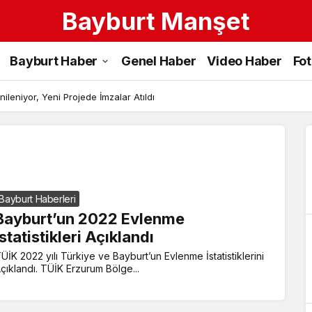
Bayburt Manşet
Evlenme
Bayburt Haber
Genel Haber
Video Haber
Fo
İstatistikleri
Haberleri
ileniyor, Yeni Projede İmzalar Atıldı
Bayburt Haberleri
Bayburt’un 2022 Evlenme
İstatistikleri Açıklandı
ÜİK 2022 yılı Türkiye ve Bayburt’un Evlenme İstatistiklerini
çıklandı. TÜİK Erzurum Bölge...