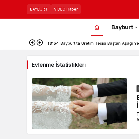
BAYBURT
VİDEO Haber
Bayburt
13:54
Bayburt’ta Üretim Tesisi Baştan Aşağı Yen
Evlenme İstatistikleri
T
A