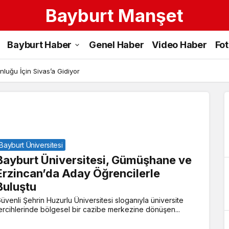
Bayburt Manşet
Gümüşhane
Bayburt Haber
Genel Haber
Video Haber
Fo
ve
Erzincan
luğu İçin Sivas’a Gidiyor
Haberleri
Bayburt Üniversitesi
Bayburt Üniversitesi, Gümüşhane ve
Erzincan’da Aday Öğrencilerle
Buluştu
üvenli Şehrin Huzurlu Üniversitesi sloganıyla üniversite
ercihlerinde bölgesel bir cazibe merkezine dönüşen...