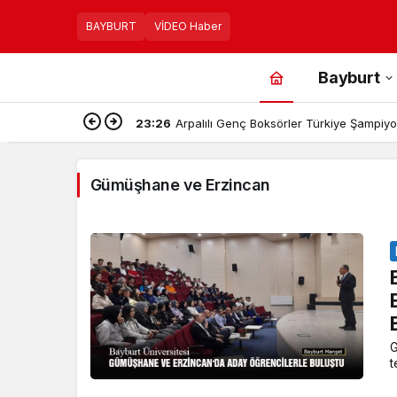
BAYBURT
VİDEO Haber
Bayburt
23:26
Arpalılı Genç Boksörler Türkiye Şampiyon
Gümüşhane ve Erzincan
G
t