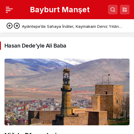
Bayburt Manşet
Hasan
Aydıntepe’de Sahaya İndiler, Kaymakam Deniz Yıldırım
Dede'yle
Pazar Esnafının Taleplerini Dinledi
Ali
Hasan Dede'yle Ali Baba
Baba
Haberleri